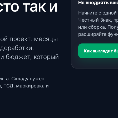
то так и
Не внедрять вс
Начните с одной
Честный Знак, п
или сборка. Полу
расширяйте фун
ой проект, месяцы
 доработки,
Как выглядит б
 и бюджет, который
екта. Складу нужен
я, ТСД, маркировка и