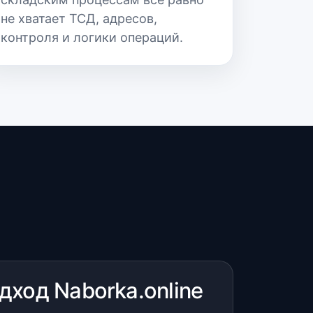
не хватает ТСД, адресов,
контроля и логики операций.
дход Naborka.online