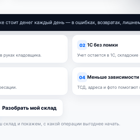
е стоит денег каждый день — в ошибках, возвратах, лишне
1С без ломки
02
в руках кладовщика.
Учет остается в 1С, складские
Меньше зависимости
04
ресации.
ТСД, адреса и фото помогают 
Разобрать мой склад
ш склад и покажем, с какой операции выгоднее начать.