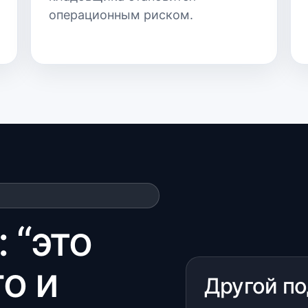
операционным риском.
 “это
о и
Другой по