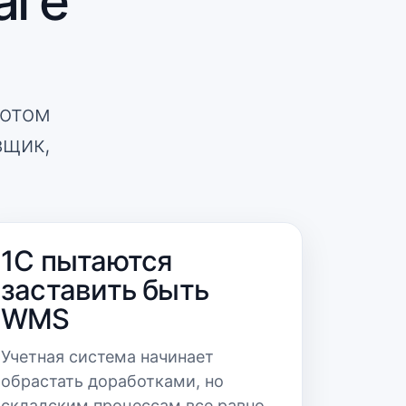
аге
потом
вщик,
1С пытаются
заставить быть
WMS
Учетная система начинает
обрастать доработками, но
складским процессам все равно