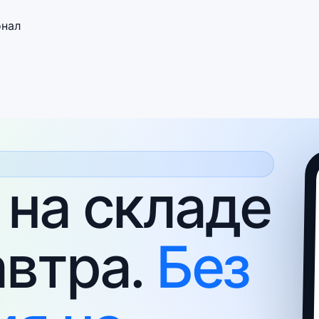
нал
 на складе
автра.
Без