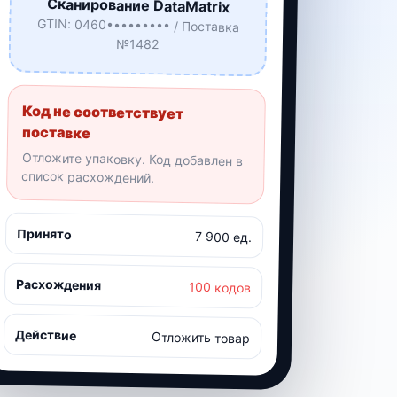
Сканирование DataMatrix
GTIN: 0460••••••••• / Поставка
№1482
Код не соответствует
поставке
Отложите упаковку. Код добавлен в
список расхождений.
Принято
7 900 ед.
Расхождения
100 кодов
Действие
Отложить товар